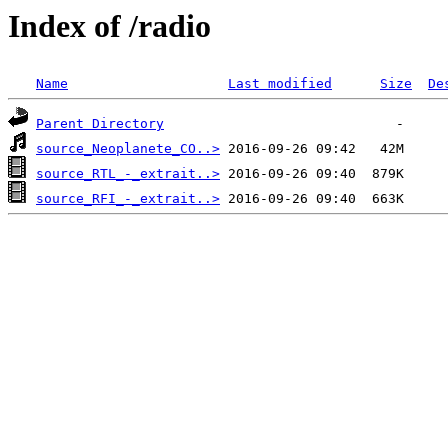
Index of /radio
Name
Last modified
Size
De
Parent Directory
source_Neoplanete_CO..>
source_RTL_-_extrait..>
source_RFI_-_extrait..>