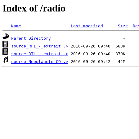
Index of /radio
Name
Last modified
Size
De
Parent Directory
source_RFI_-_extrait..>
source_RTL_-_extrait..>
source_Neoplanete_CO..>