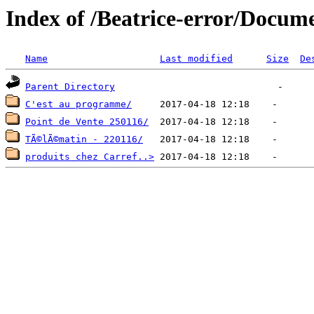
Index of /Beatrice-error/Docu
Name
Last modified
Size
De
Parent Directory
C'est au programme/
Point de Vente 250116/
TÃ©lÃ©matin - 220116/
produits chez Carref..>